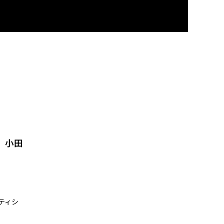
、小田
。
ティシ