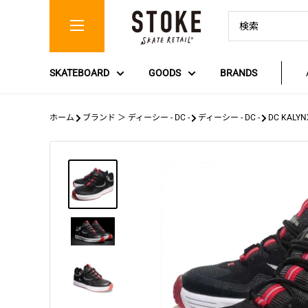
コ
Stoke
ン
Skate
テ
Retail
ン
SKATEBOARD
GOODS
BRANDS
ツ
に
ス
ホーム
ブランド ＞ ディーシー - DC -
ディーシー - DC -
DC KALYNX
キ
ッ
プ
す
る