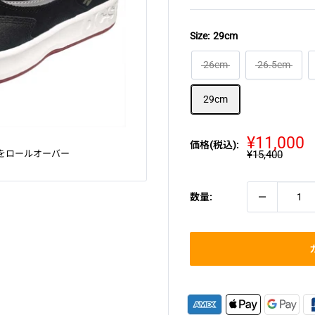
Size:
29cm
26cm
26.5cm
29cm
販
¥11,000
価格(税込):
通
をロールオーバー
¥15,400
売
常
価
価
格
格
数量: