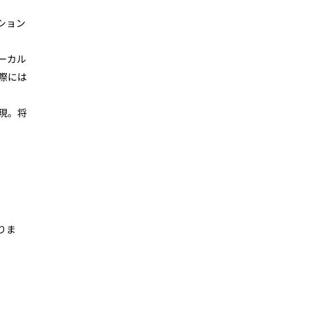
ション
ーカル
際には
現。将
りま