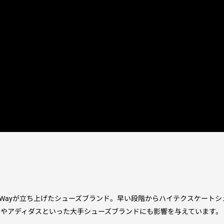
ayの兄のDamon Wayが立ち上げたシューズブランド。早い段階からハイテク
やアディダスといった大手シューズブランドにも影響を与えています。