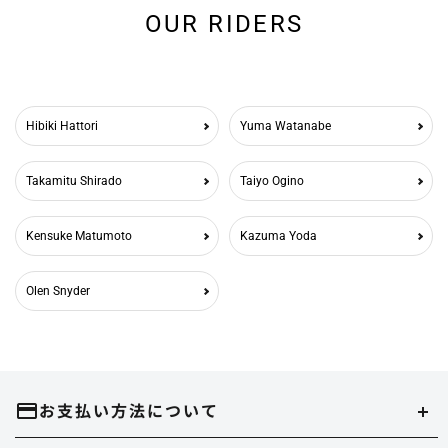
OUR RIDERS
Hibiki Hattori
Yuma Watanabe
Takamitu Shirado
Taiyo Ogino
Kensuke Matumoto
Kazuma Yoda
Olen Snyder
お支払い方法について