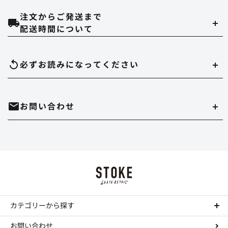
注文からご発送まで
クレジットカード
配送時間について
当ストアでは、以下のクレジット会社をご利用いただけます。
配達時間は午前（9～12時）、14～16時、16～18時、18～20時、19～21時
必ずお読みになって
ください
のいずれかでご指定いただけます。
在庫切れについて
お問い合わせ
実店舗と在庫を共有しています。万が一品切れの場合はご容赦ください。
代金引換
決済手数料は550円になります。
商品のサイズ、色について
・時間帯指定をされますとシステム上、約一日荷物の到着が遅れることがあ
ホームページ内にある、商品写真の色やデッキサイズは誤差がある場合があ
ります。
mail
お問い合わせはこちら
ります。
Paypal
・到着日の指定の場合は、ご注文の3日後から7日後までお受けさせていただ
決済手数料は無料になります。
正確を規するよう努力していますが、デッキサイズは個体差がありますし、
きます。
TEL : 044-874-9091
call
色に関してはそれぞれデバイスが違いますので完璧な再現は不可能です。多
お振込み（三菱東京UFJ銀行宛先）
少の誤差はご勘弁ください。 これらの理由の返品もお断りさせていただきま
・配達店止めをご希望の場合は、振込か事前クレジットカード払いのみお受
す。
カテゴリーから探す
工賃について
けできます。
決済手数料は所定の銀行手数料となります。
コンプリートデッキ
コンプリートの組み立て、デッキテープの貼り付けをご希望の場合は工賃が
ステッカーについて
お問い合わせ