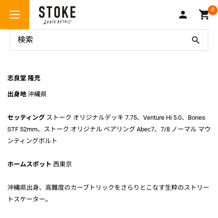
コ
Stoke
0
ン
Skate
テ
Retail
ン
Takamitu Shirado
ツ
に
ス
志良堂 隆充
キ
出身地
沖縄県
ッ
プ
セッティング
ストーク オリジナルデッキ 7.75、Venture Hi 5.0、Bones
す
STF 52mm、ストーク オリジナル ベアリング Abec7、7/8 ノーマル マウ
る
ンティングボルト
ホームスポット
西東京
沖縄県出身、高難度のカーブトリックをさらりとこなす生粋のストリー
トスケーター。