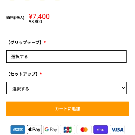
販
¥7,400
価格(税込):
通
¥8,800
売
常
価
価
格
格
【グリップテープ】
*
選択する
【セットアップ】
*
カートに追加