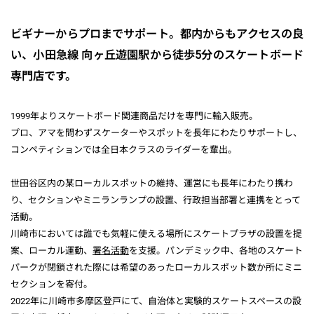
ビギナーからプロまでサポート。都内からもアクセスの良
い、小田急線 向ヶ丘遊園駅から徒歩5分のスケートボード
専門店です。
1999年よりスケートボード関連商品だけを専門に輸入販売。
プロ、アマを問わずスケーターやスポットを長年にわたりサポートし、
コンペティションでは全日本クラスのライダーを輩出。
世田谷区内の某ローカルスポットの維持、運営にも長年にわたり携わ
り、セクションやミニランランプの設置、行政担当部署と連携をとって
活動。
川崎市においては誰でも気軽に使える場所にスケートプラザの設置を提
案、ローカル運動、
署名活動
を支援。パンデミック中、各地のスケート
パークが閉鎖された際には希望のあったローカルスポット数か所にミニ
セクションを寄付。
2022年に川崎市多摩区登戸にて、自治体と実験的スケートスペースの設