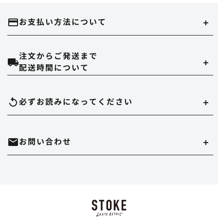
お支払い方法について
注文からご発送まで
クレジットカード
配送時間について
当ストアでは、以下のクレジット会社をご利用いただけます。
配達時間は午前（9～12時）、14～16時、16～18時、18～20時、19～21時
必ずお読みになって
ください
のいずれかでご指定いただけます。
在庫切れについて
お問い合わせ
実店舗と在庫を共有しています。万が一品切れの場合はご容赦ください。
代金引換
決済手数料は550円になります。
商品のサイズ、色について
・時間帯指定をされますとシステム上、約一日荷物の到着が遅れることがあ
ホームページ内にある、商品写真の色やデッキサイズは誤差がある場合があ
ります。
mail
お問い合わせはこちら
ります。
Paypal
・到着日の指定の場合は、ご注文の3日後から7日後までお受けさせていただ
決済手数料は無料になります。
正確を規するよう努力していますが、デッキサイズは個体差がありますし、
きます。
TEL : 044-874-9091
call
色に関してはそれぞれデバイスが違いますので完璧な再現は不可能です。多