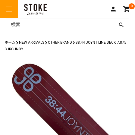
コ
Stoke
0
ン
Skate
テ
Retail
ン
ツ
に
ホーム
NEW ARRIVALS
OTHER BRAND
38:44 JOYNT LINE DECK 7.875
ス
BURGUNDY ...
キ
ッ
プ
す
る