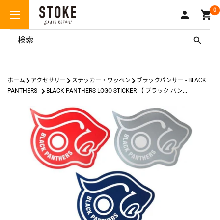
コ
Stoke
0
ン
Skate
テ
Retail
ン
ツ
に
ス
ホーム
アクセサリー
ステッカー・ワッペン
ブラックパンサー - BLACK
キ
PANTHERS -
BLACK PANTHERS LOGO STICKER 【 ブラック パン...
ッ
プ
す
る