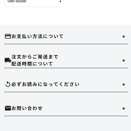
Olen Snyder
お支払い方法について
注文からご発送まで
クレジットカード
配送時間について
当ストアでは、以下のクレジット会社をご利用いただけます。
配達時間は午前（9～12時）、14～16時、16～18時、18～20時、19～21時
必ずお読みになって
ください
のいずれかでご指定いただけます。
在庫切れについて
お問い合わせ
実店舗と在庫を共有しています。万が一品切れの場合はご容赦ください。
代金引換
決済手数料は550円になります。
商品のサイズ、色について
・時間帯指定をされますとシステム上、約一日荷物の到着が遅れることがあ
ホームページ内にある、商品写真の色やデッキサイズは誤差がある場合があ