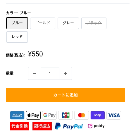
カラー:
ブルー
ブルー
ゴールド
グレー
ブラック
レッド
販
¥550
価格(税込):
売
価
格
数量:
カートに追加