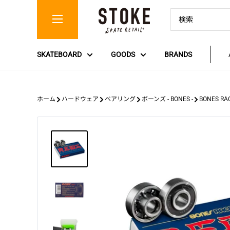
コ
Stoke
ン
Skate
テ
Retail
ン
SKATEBOARD
GOODS
BRANDS
ツ
に
ス
キ
ホーム
ハードウェア
ベアリング
ボーンズ - BONES -
BONES RA
ッ
プ
す
る