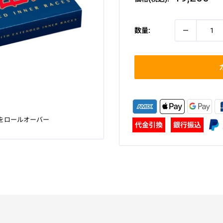
売
価
格
数量:
をロールオーバー