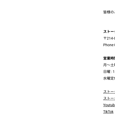
皆様の
ストー
〒214
Phone 
営業時
月～土曜 
日曜 : 1
水曜定
ストーク
ストーク
Youtu
TikTok