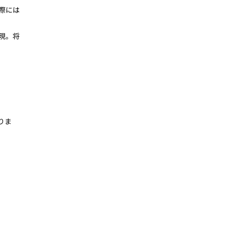
際には
現。将
りま