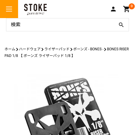
コ
Stoke
0
ン
Skate
テ
Retail
ン
ツ
に
ス
ホーム
ハードウェア
ライザーパッド
ボーンズ - BONES -
BONES RISER
キ
PAD 1/8 【 ボーンズ ライザーパッド 1/8 】
ッ
プ
す
る