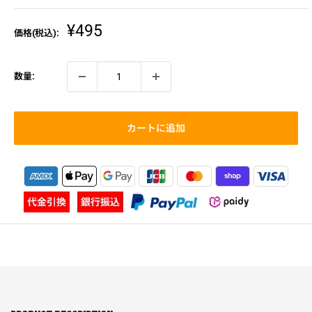
販
¥495
価格(税込):
売
価
格
数量:
カートに追加