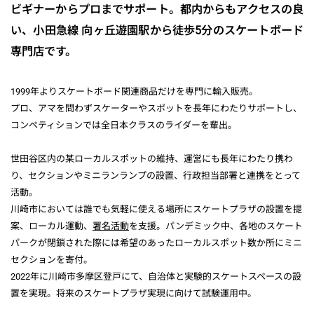
ビギナーからプロまでサポート。都内からもアクセスの良
い、小田急線 向ヶ丘遊園駅から徒歩5分のスケートボード
専門店です。
1999年よりスケートボード関連商品だけを専門に輸入販売。
プロ、アマを問わずスケーターやスポットを長年にわたりサポートし、
コンペティションでは全日本クラスのライダーを輩出。
世田谷区内の某ローカルスポットの維持、運営にも長年にわたり携わ
り、セクションやミニランランプの設置、行政担当部署と連携をとって
活動。
川崎市においては誰でも気軽に使える場所にスケートプラザの設置を提
案、ローカル運動、
署名活動
を支援。パンデミック中、各地のスケート
パークが閉鎖された際には希望のあったローカルスポット数か所にミニ
セクションを寄付。
2022年に川崎市多摩区登戸にて、自治体と実験的スケートスペースの設
置を実現。将来のスケートプラザ実現に向けて試験運用中。