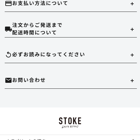
お支払い方法について
注文からご発送まで
クレジットカード
配送時間について
当ストアでは、以下のクレジット会社をご利用いただけます。
配達時間は午前（9～12時）、14～16時、16～18時、18～20時、19～21時
必ずお読みになって
ください
のいずれかでご指定いただけます。
在庫切れについて
お問い合わせ
実店舗と在庫を共有しています。万が一品切れの場合はご容赦ください。
代金引換
決済手数料は550円になります。
商品のサイズ、色について
・時間帯指定をされますとシステム上、約一日荷物の到着が遅れることがあ
ホームページ内にある、商品写真の色やデッキサイズは誤差がある場合があ
ります。
mail
お問い合わせはこちら
ります。
Paypal
・到着日の指定の場合は、ご注文の3日後から7日後までお受けさせていただ
決済手数料は無料になります。
正確を規するよう努力していますが、デッキサイズは個体差がありますし、
きます。
TEL : 044-874-9091
call
色に関してはそれぞれデバイスが違いますので完璧な再現は不可能です。多
お振込み（三菱東京UFJ銀行宛先）
少の誤差はご勘弁ください。 これらの理由の返品もお断りさせていただきま
・配達店止めをご希望の場合は、振込か事前クレジットカード払いのみお受