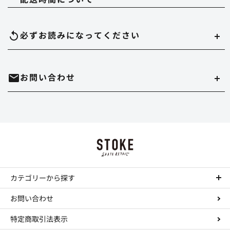
当ストアでは、以下のクレジット会社をご利用いただけます。
配達時間は午前（9～12時）、14～16時、16～18時、18～20時、19～21時
必ずお読みになって
ください
のいずれかでご指定いただけます。
在庫切れについて
お問い合わせ
実店舗と在庫を共有しています。万が一品切れの場合はご容赦ください。
代金引換
決済手数料は550円になります。
商品のサイズ、色について
・時間帯指定をされますとシステム上、約一日荷物の到着が遅れることがあ
ホームページ内にある、商品写真の色やデッキサイズは誤差がある場合があ
ります。
mail
お問い合わせはこちら
ります。
Paypal
・到着日の指定の場合は、ご注文の3日後から7日後までお受けさせていただ
決済手数料は無料になります。
正確を規するよう努力していますが、デッキサイズは個体差がありますし、
きます。
TEL : 044-874-9091
call
色に関してはそれぞれデバイスが違いますので完璧な再現は不可能です。多
お振込み（三菱東京UFJ銀行宛先）
少の誤差はご勘弁ください。 これらの理由の返品もお断りさせていただきま
・配達店止めをご希望の場合は、振込か事前クレジットカード払いのみお受
す。
カテゴリーから探す
工賃について
けできます。
決済手数料は所定の銀行手数料となります。
コンプリートデッキ
コンプリートの組み立て、デッキテープの貼り付けをご希望の場合は工賃が
ステッカーについて
お問い合わせ
・実店舗と在庫を共有していますので、まれにご注文いただいた商品が品切
Paidy（ペイディ）
かかります。
ステッカーのみの注文、大量注文はお断りします。
デッキ
れとなっていることがありますので、予めご了承ください。
特定商取引法表示
決済手数料は、コンビニ後払い決済は390円～になります。
トラック
デッキ テープ貼り付け----￥300
返品・交換について