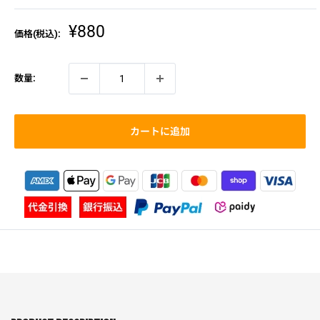
販
¥880
価格(税込):
売
価
格
数量:
カートに追加