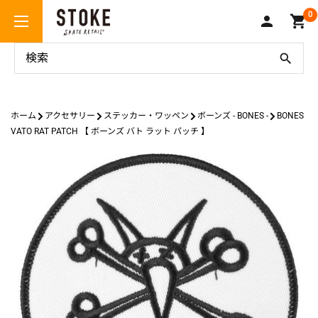
コ
Stoke
0
ン
Skate
テ
Retail
ン
ツ
に
ス
ホーム
アクセサリー
ステッカー・ワッペン
ボーンズ - BONES -
BONES
キ
VATO RAT PATCH 【 ボーンズ バト ラット パッチ 】
ッ
プ
す
る