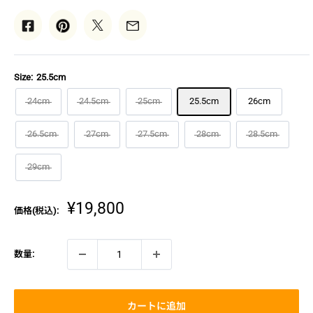
Size:
25.5cm
24cm
24.5cm
25cm
25.5cm
26cm
26.5cm
27cm
27.5cm
28cm
28.5cm
29cm
販
¥19,800
価格(税込):
売
価
格
数量:
カートに追加