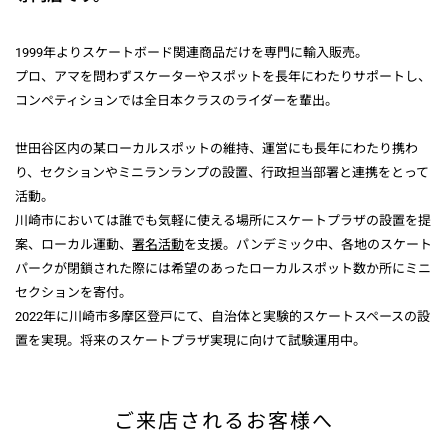
1999年よりスケートボード関連商品だけを専門に輸入販売。
プロ、アマを問わずスケーターやスポットを長年にわたりサポートし、
コンペティションでは全日本クラスのライダーを輩出。
世田谷区内の某ローカルスポットの維持、運営にも長年にわたり携わ
り、セクションやミニランランプの設置、行政担当部署と連携をとって
活動。
川崎市においては誰でも気軽に使える場所にスケートプラザの設置を提
案、ローカル運動、
署名活動
を支援。パンデミック中、各地のスケート
パークが閉鎖された際には希望のあったローカルスポット数か所にミニ
セクションを寄付。
2022年に川崎市多摩区登戸にて、自治体と実験的スケートスペースの設
置を実現。将来のスケートプラザ実現に向けて試験運用中。
ご来店されるお客様へ