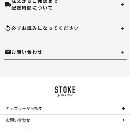
注文からご発送まで
クレジットカード
配送時間について
当ストアでは、以下のクレジット会社をご利用いただけます。
配達時間は午前（9～12時）、14～16時、16～18時、18～20時、19～21時
必ずお読みになって
ください
のいずれかでご指定いただけます。
在庫切れについて
お問い合わせ
実店舗と在庫を共有しています。万が一品切れの場合はご容赦ください。
代金引換
決済手数料は550円になります。
商品のサイズ、色について
・時間帯指定をされますとシステム上、約一日荷物の到着が遅れることがあ
ホームページ内にある、商品写真の色やデッキサイズは誤差がある場合があ
ります。
mail
お問い合わせはこちら
ります。
Paypal
・到着日の指定の場合は、ご注文の3日後から7日後までお受けさせていただ
決済手数料は無料になります。
正確を規するよう努力していますが、デッキサイズは個体差がありますし、
きます。
TEL : 044-874-9091
call
色に関してはそれぞれデバイスが違いますので完璧な再現は不可能です。多
お振込み（三菱東京UFJ銀行宛先）
少の誤差はご勘弁ください。 これらの理由の返品もお断りさせていただきま
・配達店止めをご希望の場合は、振込か事前クレジットカード払いのみお受
す。
カテゴリーから探す
工賃について
けできます。
決済手数料は所定の銀行手数料となります。
コンプリートデッキ
コンプリートの組み立て、デッキテープの貼り付けをご希望の場合は工賃が
ステッカーについて
お問い合わせ
・実店舗と在庫を共有していますので、まれにご注文いただいた商品が品切
Paidy（ペイディ）
かかります。
ステッカーのみの注文、大量注文はお断りします。
デッキ
れとなっていることがありますので、予めご了承ください。