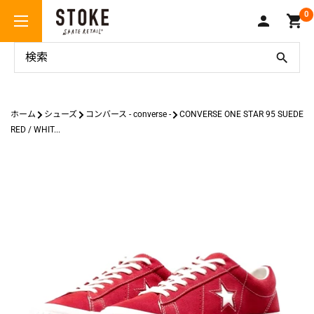
コ
Stoke
0
ン
Skate
テ
Retail
ン
ツ
に
ス
ホーム
シューズ
コンバース - converse -
CONVERSE ONE STAR 95 SUEDE
キ
RED / WHIT...
ッ
プ
す
る