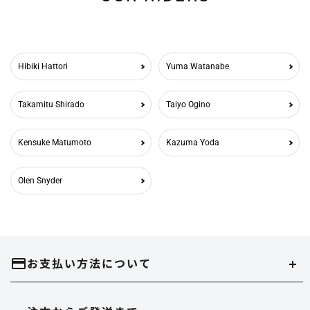
Hibiki Hattori
Yuma Watanabe
Takamitu Shirado
Taiyo Ogino
Kensuke Matumoto
Kazuma Yoda
Olen Snyder
お支払い方法について