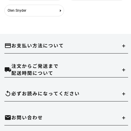
Olen Snyder
お支払い方法について
注文からご発送まで
クレジットカード
配送時間について
当ストアでは、以下のクレジット会社をご利用いただけます。
配達時間は午前（9～12時）、14～16時、16～18時、18～20時、19～21時
必ずお読みになって
ください
のいずれかでご指定いただけます。
在庫切れについて
お問い合わせ
実店舗と在庫を共有しています。万が一品切れの場合はご容赦ください。
代金引換