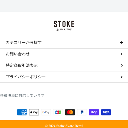
決済手数料は550円になります。
商品のサイズ、色について
・時間帯指定をされますとシステム上、約一日荷物の到着が遅れることがあ
ホームページ内にある、商品写真の色やデッキサイズは誤差がある場合があ
ります。
mail
お問い合わせはこちら
ります。
Paypal
・到着日の指定の場合は、ご注文の3日後から7日後までお受けさせていただ
決済手数料は無料になります。
正確を規するよう努力していますが、デッキサイズは個体差がありますし、
きます。
TEL : 044-874-9091
call
色に関してはそれぞれデバイスが違いますので完璧な再現は不可能です。多
お振込み（三菱東京UFJ銀行宛先）
少の誤差はご勘弁ください。 これらの理由の返品もお断りさせていただきま
・配達店止めをご希望の場合は、振込か事前クレジットカード払いのみお受
す。
カテゴリーから探す
工賃について
けできます。
決済手数料は所定の銀行手数料となります。
コンプリートデッキ
コンプリートの組み立て、デッキテープの貼り付けをご希望の場合は工賃が
ステッカーについて
お問い合わせ
・実店舗と在庫を共有していますので、まれにご注文いただいた商品が品切
Paidy（ペイディ）
かかります。
ステッカーのみの注文、大量注文はお断りします。
デッキ
れとなっていることがありますので、予めご了承ください。
特定商取引法表示
決済手数料は、コンビニ後払い決済は390円～になります。
トラック
デッキ テープ貼り付け----￥300
返品・交換について
通常、ご注文より24時間以内の発送となり、1-3日で到着します。 (ご注文内
ウィール
コンプリート組み立て----￥500（テープ貼り含みます）
プライバシーポリシー
こちらの手違い、不良品であった場合はできるだけ早く交換等の処置をいた
送料・手数料について
容、お住まいの地域により前後します。発送後に詳しい到着時間等をお知ら
します。 この場合はまずメール等でご連絡の上、商品を使用していない状態
ハードウェア
せします。） テープの貼り付けや組立などをご希望の場合はプラス一日程か
で到着より7日以内に着払いにてご返送ください。 返送商品の到着、確認
・送料はヤマト運輸は一律￥550、スマートレター210円、レターパック500
かる場合があります。
ウェア
後、交換商品の発送もしくは返金となります。 返金はご利用いただいた決済
円です。 商品代金15000円以上（税込）をお買い上げの場合は送料無料にな
各種決済に対応しています
口座か銀行口座へのお振込にて行います。
シューズ
ります
アクセサリー
しかし、お客様の手違いや、画面上で判別できない色味の違い、気が変わっ
・沖縄、一部離島にお住まいのお客様は離島発送手数料1000円が加算されま
ビデオ
た等の理由、使用後の商品の返品、ご注文確定後のキャンセルはできませ
す。 ヤマト運輸の配達区域外はゆうパックでの発送となります。
ん。
本、書籍
© 2024 Stoke Skate Retail