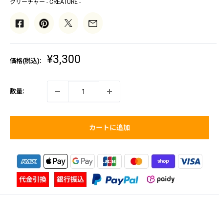
クリーチャー - CREATURE -
販
¥3,300
価格(税込):
売
価
格
数量:
カートに追加