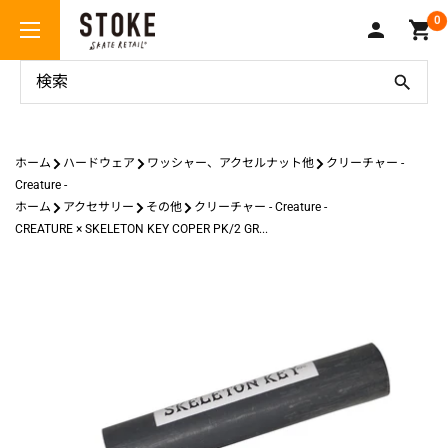
コ
Stoke
0
ン
Skate
テ
Retail
ン
ツ
に
ス
ホーム
ハードウェア
ワッシャー、アクセルナット他
クリーチャー -
キ
Creature -
ッ
ホーム
アクセサリー
その他
クリーチャー - Creature -
プ
CREATURE × SKELETON KEY COPER PK/2 GR...
す
る