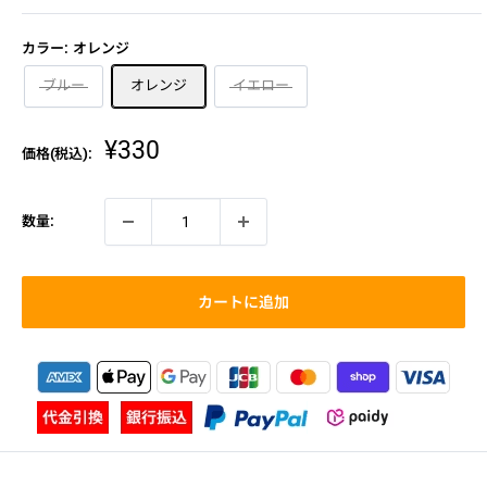
カラー:
オレンジ
ブルー
オレンジ
イエロー
販
¥330
価格(税込):
売
価
格
数量:
カートに追加