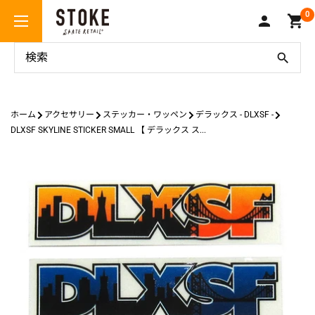
コ
Stoke
0
ン
Skate
テ
Retail
ン
ツ
に
ス
ホーム
アクセサリー
ステッカー・ワッペン
デラックス - DLXSF -
キ
DLXSF SKYLINE STICKER SMALL 【 デラックス ス...
ッ
プ
す
る