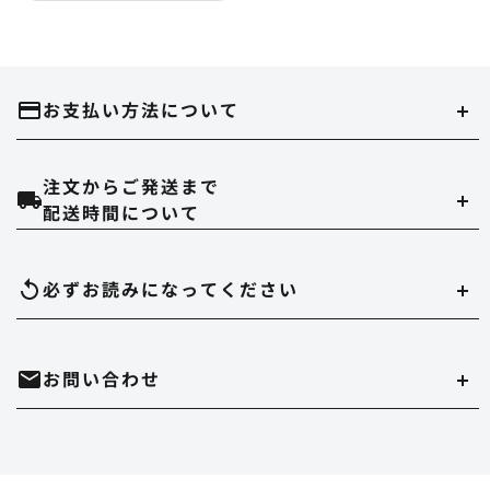
お支払い方法について
注文からご発送まで
クレジットカード
配送時間について
当ストアでは、以下のクレジット会社をご利用いただけます。
配達時間は午前（9～12時）、14～16時、16～18時、18～20時、19～21時
必ずお読みになって
ください
のいずれかでご指定いただけます。
在庫切れについて
お問い合わせ
実店舗と在庫を共有しています。万が一品切れの場合はご容赦ください。
代金引換
決済手数料は550円になります。
商品のサイズ、色について
・時間帯指定をされますとシステム上、約一日荷物の到着が遅れることがあ
ホームページ内にある、商品写真の色やデッキサイズは誤差がある場合があ
ります。
mail
お問い合わせはこちら
ります。
Paypal