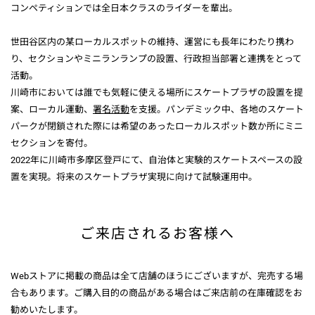
コンペティションでは全日本クラスのライダーを輩出。
世田谷区内の某ローカルスポットの維持、運営にも長年にわたり携わ
り、セクションやミニランランプの設置、行政担当部署と連携をとって
活動。
川崎市においては誰でも気軽に使える場所にスケートプラザの設置を提
案、ローカル運動、
署名活動
を支援。パンデミック中、各地のスケート
パークが閉鎖された際には希望のあったローカルスポット数か所にミニ
セクションを寄付。
2022年に川崎市多摩区登戸にて、自治体と実験的スケートスペースの設
置を実現。将来のスケートプラザ実現に向けて試験運用中。
ご来店されるお客様へ
Webストアに掲載の商品は全て店舗のほうにございますが、完売する場
合もあります。ご購入目的の商品がある場合はご来店前の在庫確認をお
勧めいたします。