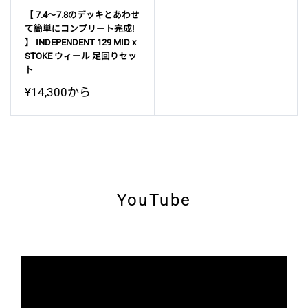
【 7.4～7.8のデッキとあわせ
て簡単にコンプリート完成!
】 INDEPENDENT 129 MID x
STOKE ウィール 足回りセッ
ト
販
¥14,300から
売
価
格
YouTube