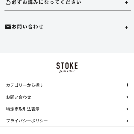
配達時間は午前（9～12時）、14～16時、16～18時、18～20時、19～21時
必ずお読みになって
ください
のいずれかでご指定いただけます。
在庫切れについて
お問い合わせ
実店舗と在庫を共有しています。万が一品切れの場合はご容赦ください。
代金引換
決済手数料は550円になります。
商品のサイズ、色について
・時間帯指定をされますとシステム上、約一日荷物の到着が遅れることがあ
ホームページ内にある、商品写真の色やデッキサイズは誤差がある場合があ
ります。
mail
お問い合わせはこちら
ります。
Paypal
・到着日の指定の場合は、ご注文の3日後から7日後までお受けさせていただ
決済手数料は無料になります。
正確を規するよう努力していますが、デッキサイズは個体差がありますし、
きます。
TEL : 044-874-9091
call
色に関してはそれぞれデバイスが違いますので完璧な再現は不可能です。多
お振込み（三菱東京UFJ銀行宛先）
少の誤差はご勘弁ください。 これらの理由の返品もお断りさせていただきま
・配達店止めをご希望の場合は、振込か事前クレジットカード払いのみお受
す。
カテゴリーから探す
工賃について
けできます。
決済手数料は所定の銀行手数料となります。
コンプリートデッキ
コンプリートの組み立て、デッキテープの貼り付けをご希望の場合は工賃が
ステッカーについて
お問い合わせ
・実店舗と在庫を共有していますので、まれにご注文いただいた商品が品切
Paidy（ペイディ）
かかります。
ステッカーのみの注文、大量注文はお断りします。
デッキ
れとなっていることがありますので、予めご了承ください。
特定商取引法表示
決済手数料は、コンビニ後払い決済は390円～になります。
トラック
デッキ テープ貼り付け----￥300
返品・交換について
通常、ご注文より24時間以内の発送となり、1-3日で到着します。 (ご注文内
ウィール
コンプリート組み立て----￥500（テープ貼り含みます）
プライバシーポリシー
こちらの手違い、不良品であった場合はできるだけ早く交換等の処置をいた
送料・手数料について
容、お住まいの地域により前後します。発送後に詳しい到着時間等をお知ら
します。 この場合はまずメール等でご連絡の上、商品を使用していない状態
ハードウェア
せします。） テープの貼り付けや組立などをご希望の場合はプラス一日程か
で到着より7日以内に着払いにてご返送ください。 返送商品の到着、確認
・送料はヤマト運輸は一律￥550、スマートレター210円、レターパック500