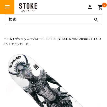
コ
Stoke
0
ン
Skate
テ
Retail
ン
ツ
に
ス
ホーム
デッキ
エッジロード - EDGLRD -
EDGLRD MIKE ARNOLD FLEXRX
キ
8.5【 エッジロード...
ッ
プ
す
る