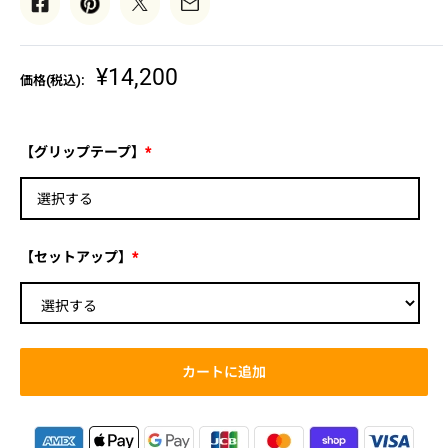
販
¥14,200
価格(税込):
売
価
格
【グリップテープ】
*
選択する
【セットアップ】
*
カートに追加