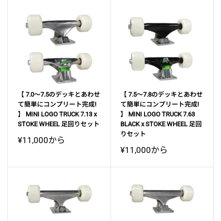
【 7.0～7.5のデッキとあわせ
【 7.5～7.8のデッキとあわせ
て簡単にコンプリート完成!
て簡単にコンプリート完成!
】 MINI LOGO TRUCK 7.13 x
】 MINI LOGO TRUCK 7.63
STOKE WHEEL 足回りセット
BLACK x STOKE WHEEL 足回
りセット
販
¥11,000から
売
販
¥11,000から
価
売
格
価
格