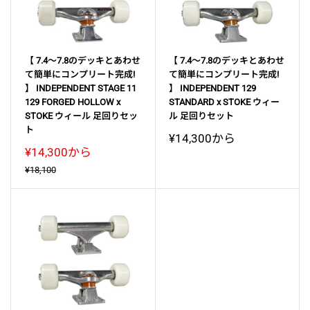
【 7.4～7.8のデッキとあわせ
【 7.4～7.8のデッキとあわせ
て簡単にコンプリート完成!
て簡単にコンプリート完成!
】 INDEPENDENT STAGE 11
】 INDEPENDENT 129
129 FORGED HOLLOW x
STANDARD x STOKE ウィー
STOKE ウィール 足回りセッ
ル 足回りセット
ト
販
¥14,300から
売
販
¥14,300から
価
売
通
¥18,100
格
価
常
格
価
格