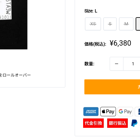
Size:
L
XS
S
M
販
¥6,380
価格(税込):
売
価
格
数量:
をロールオーバー