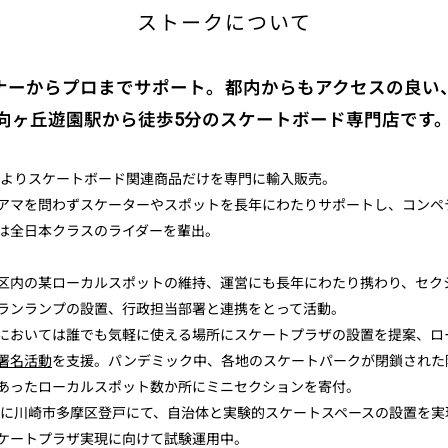
ストークについて
ナーからプロまでサポート。都内からもアクセスの良い
 向ヶ丘遊園駅から徒歩5分のスケートボード専門店です
9年よりスケートボード関連商品だけを専門に輸入販売。
アマを問わずスケーターやスポットを長年にわたりサポートし、コンペ
は全日本クラスのライダーを輩出。
区内の某ローカルスポットの維持、運営にも長年にわたり携わり、セク
ランランプの設置、行政担当部署と連携をとって活動。
においては誰でも気軽に使える場所にスケートプラザの設置を提案、ロ
署名活動
を支援。パンデミック中、各地のスケートパークが閉鎖された
あったローカルスポット数か所にミニセクションを寄付。
2年に川崎市多摩区登戸にて、自治体と実験的スケートスペースの設置を実
ケートプラザ実現に向けて試験運用中。