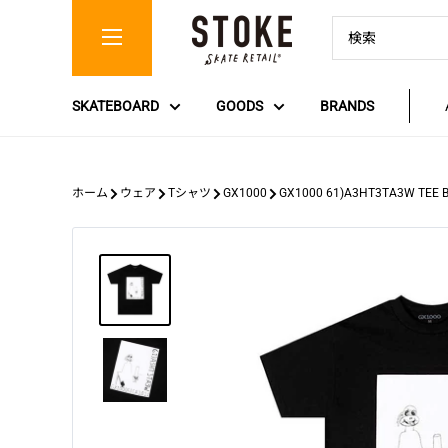
コ
Stoke
ン
Skate
テ
Retail
ン
SKATEBOARD
GOODS
BRANDS
ツ
に
ス
キ
ホーム
ウェア
Tシャツ
GX1000
GX1000 61)A3HT3TA3W TEE
ッ
プ
す
る