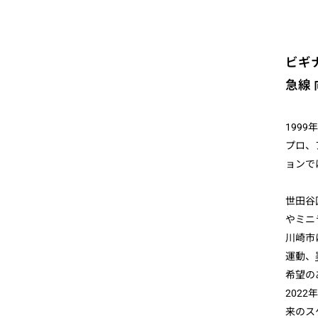
ビギ
急線
199
プロ、
ョンで
世田谷
やミニ
川崎市
運動、
希望の
202
来のス