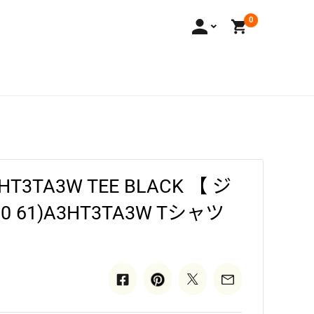
0
3HT3TA3W TEE BLACK 【 ジ
 61)A3HT3TA3W Tシャツ