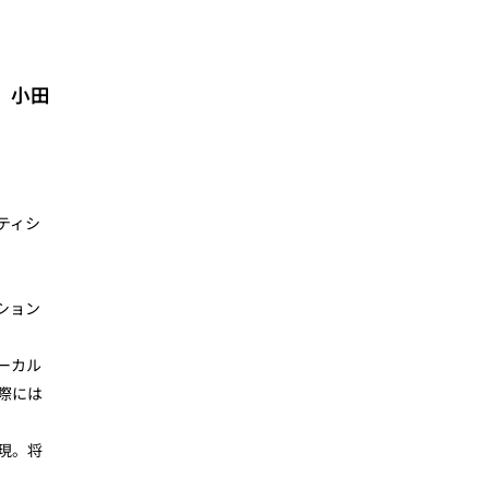
、小田
。
ティシ
ション
ーカル
際には
現。将