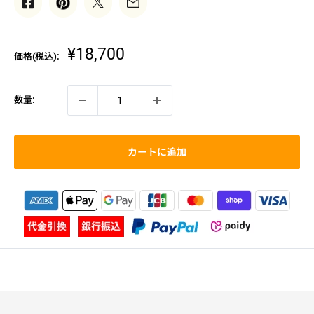
販
¥18,700
価格(税込):
売
価
格
数量:
カートに追加