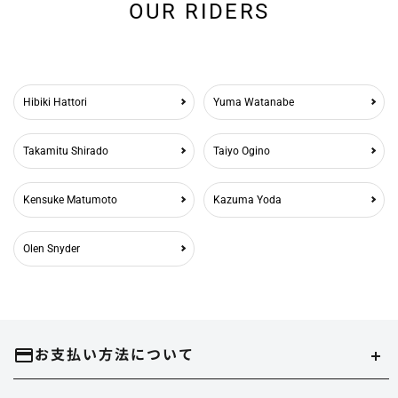
OUR RIDERS
Hibiki Hattori
Yuma Watanabe
Takamitu Shirado
Taiyo Ogino
Kensuke Matumoto
Kazuma Yoda
Olen Snyder
お支払い方法について