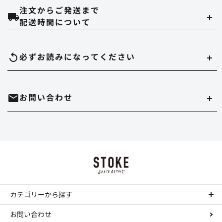
注文からご発送まで
クレジットカード
配送時間について
当ストアでは、以下のクレジット会社をご利用いただけます。
配達時間は午前（9～12時）、14～16時、16～18時、18～20時、19～21時
必ずお読みになって
ください
のいずれかでご指定いただけます。
在庫切れについて
お問い合わせ
実店舗と在庫を共有しています。万が一品切れの場合はご容赦ください。
代金引換
決済手数料は550円になります。
商品のサイズ、色について
・時間帯指定をされますとシステム上、約一日荷物の到着が遅れることがあ
ホームページ内にある、商品写真の色やデッキサイズは誤差がある場合があ
ります。
mail
お問い合わせはこちら
ります。
Paypal
・到着日の指定の場合は、ご注文の3日後から7日後までお受けさせていただ
決済手数料は無料になります。
正確を規するよう努力していますが、デッキサイズは個体差がありますし、
きます。
TEL : 044-874-9091
call
色に関してはそれぞれデバイスが違いますので完璧な再現は不可能です。多
お振込み（三菱東京UFJ銀行宛先）
少の誤差はご勘弁ください。 これらの理由の返品もお断りさせていただきま
・配達店止めをご希望の場合は、振込か事前クレジットカード払いのみお受
す。
カテゴリーから探す
工賃について
けできます。
決済手数料は所定の銀行手数料となります。
コンプリートデッキ
コンプリートの組み立て、デッキテープの貼り付けをご希望の場合は工賃が
ステッカーについて
お問い合わせ
・実店舗と在庫を共有していますので、まれにご注文いただいた商品が品切