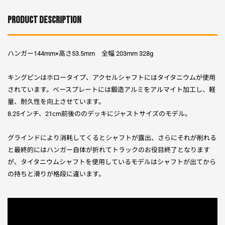
PRODUCT DESCRIPTION
ハンガー144mm×高さ53.5mm 全幅 203mm
328g
キングピンはホロータイプ、アクセルシャフトにはタイタニウムが使用
されています。ベースプレートには鍛造アルミをアルマイト加工し、軽
量、耐久性を向上させています。
8.25インチ、21cm前後ののデッキにジャストサイズのモデル。
グラインドにより消耗してくるとシャフトが露出、さらにそれが削れる
と最終的にはハンガー自体が折れてトラックのお役目終了となります
が、タイタニウムシャフトを使用しているモデルはシャフトが出てから
の持ちと滑りが格段に違います。