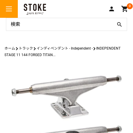
コ
Stoke
0
ン
Skate
テ
Retail
ン
ツ
に
ス
ホーム
トラック
インディペンデント - Independent -
INDEPENDENT
キ
STAGE 11 144 FORGED TITAN...
ッ
プ
す
る