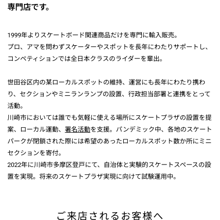
専門店です。
1999年よりスケートボード関連商品だけを専門に輸入販売。
プロ、アマを問わずスケーターやスポットを長年にわたりサポートし、
コンペティションでは全日本クラスのライダーを輩出。
世田谷区内の某ローカルスポットの維持、運営にも長年にわたり携わ
り、セクションやミニランランプの設置、行政担当部署と連携をとって
活動。
川崎市においては誰でも気軽に使える場所にスケートプラザの設置を提
案、ローカル運動、
署名活動
を支援。パンデミック中、各地のスケート
パークが閉鎖された際には希望のあったローカルスポット数か所にミニ
セクションを寄付。
2022年に川崎市多摩区登戸にて、自治体と実験的スケートスペースの設
置を実現。将来のスケートプラザ実現に向けて試験運用中。
ご来店されるお客様へ