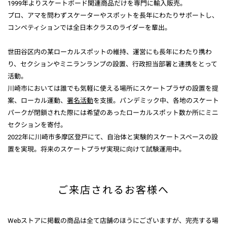
1999年よりスケートボード関連商品だけを専門に輸入販売。
プロ、アマを問わずスケーターやスポットを長年にわたりサポートし、
コンペティションでは全日本クラスのライダーを輩出。
世田谷区内の某ローカルスポットの維持、運営にも長年にわたり携わ
り、セクションやミニランランプの設置、行政担当部署と連携をとって
活動。
川崎市においては誰でも気軽に使える場所にスケートプラザの設置を提
案、ローカル運動、
署名活動
を支援。パンデミック中、各地のスケート
パークが閉鎖された際には希望のあったローカルスポット数か所にミニ
セクションを寄付。
2022年に川崎市多摩区登戸にて、自治体と実験的スケートスペースの設
置を実現。将来のスケートプラザ実現に向けて試験運用中。
ご来店されるお客様へ
Webストアに掲載の商品は全て店舗のほうにございますが、完売する場