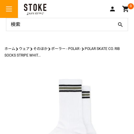
コ
Stoke
0
ン
Skate
テ
Retail
ン
ツ
に
ス
ホーム
ウェア
そのほか
ポーラー - POLAR -
POLAR SKATE CO. RIB
キ
SOCKS STRIPE WHIT...
ッ
プ
す
る