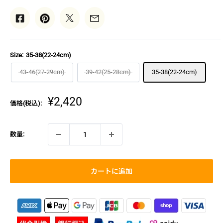
Size:
35-38(22-24cm)
43-46(27-29cm)
39-42(25-28cm)
35-38(22-24cm)
販
¥2,420
価格(税込):
売
価
格
数量:
カートに追加