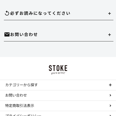
配達時間は午前（9～12時）、14～16時、16～18時、18～20時、19～21時
必ずお読みになって
ください
のいずれかでご指定いただけます。
在庫切れについて
お問い合わせ
実店舗と在庫を共有しています。万が一品切れの場合はご容赦ください。
代金引換
決済手数料は550円になります。
商品のサイズ、色について
・時間帯指定をされますとシステム上、約一日荷物の到着が遅れることがあ
ホームページ内にある、商品写真の色やデッキサイズは誤差がある場合があ
ります。
mail
お問い合わせはこちら
ります。
Paypal
・到着日の指定の場合は、ご注文の3日後から7日後までお受けさせていただ
決済手数料は無料になります。
正確を規するよう努力していますが、デッキサイズは個体差がありますし、
きます。
TEL : 044-874-9091
call
色に関してはそれぞれデバイスが違いますので完璧な再現は不可能です。多
お振込み（三菱東京UFJ銀行宛先）
少の誤差はご勘弁ください。 これらの理由の返品もお断りさせていただきま
・配達店止めをご希望の場合は、振込か事前クレジットカード払いのみお受
す。
カテゴリーから探す
工賃について
けできます。
決済手数料は所定の銀行手数料となります。
コンプリートデッキ
コンプリートの組み立て、デッキテープの貼り付けをご希望の場合は工賃が
ステッカーについて
お問い合わせ
・実店舗と在庫を共有していますので、まれにご注文いただいた商品が品切
Paidy（ペイディ）
かかります。
ステッカーのみの注文、大量注文はお断りします。
デッキ
れとなっていることがありますので、予めご了承ください。
特定商取引法表示
決済手数料は、コンビニ後払い決済は390円～になります。
トラック
デッキ テープ貼り付け----￥300
返品・交換について
通常、ご注文より24時間以内の発送となり、1-3日で到着します。 (ご注文内
ウィール
コンプリート組み立て----￥500（テープ貼り含みます）
プライバシーポリシー
こちらの手違い、不良品であった場合はできるだけ早く交換等の処置をいた