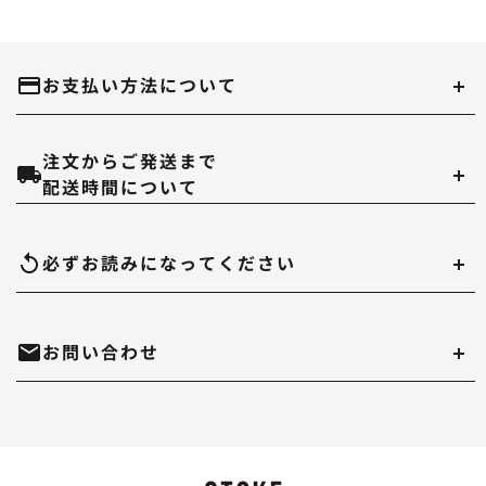
お支払い方法について
注文からご発送まで
クレジットカード
配送時間について
当ストアでは、以下のクレジット会社をご利用いただけます。
配達時間は午前（9～12時）、14～16時、16～18時、18～20時、19～21時
必ずお読みになって
ください
のいずれかでご指定いただけます。
在庫切れについて
お問い合わせ
実店舗と在庫を共有しています。万が一品切れの場合はご容赦ください。
代金引換
決済手数料は550円になります。
商品のサイズ、色について
・時間帯指定をされますとシステム上、約一日荷物の到着が遅れることがあ
ホームページ内にある、商品写真の色やデッキサイズは誤差がある場合があ
ります。
mail
お問い合わせはこちら
ります。
Paypal