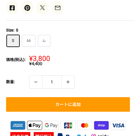
Size:
S
S
M
L
販
¥3,800
価格(税込):
通
¥4,400
売
常
価
価
格
格
数量:
カートに追加