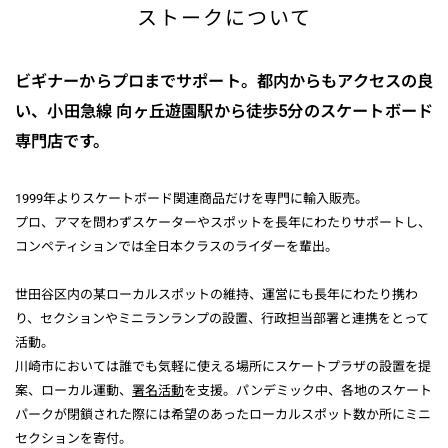
ストークについて
ビギナーからプロまでサポート。都内からもアクセスの良
い、小田急線 向ヶ丘遊園駅から徒歩5分のスケートボード
専門店です。
1999年よりスケートボード関連商品だけを専門に輸入販売。
プロ、アマを問わずスケーターやスポットを長年にわたりサポートし、
コンペティションでは全日本クラスのライダーを輩出。
世田谷区内の某ローカルスポットの維持、運営にも長年にわたり携わ
り、セクションやミニランランプの設置、行政担当部署と連携をとって
活動。
川崎市においては誰でも気軽に使える場所にスケートプラザの設置を提
案、ローカル運動、
署名活動
を支援。パンデミック中、各地のスケート
パークが閉鎖された際には希望のあったローカルスポット数か所にミニ
セクションを寄付。