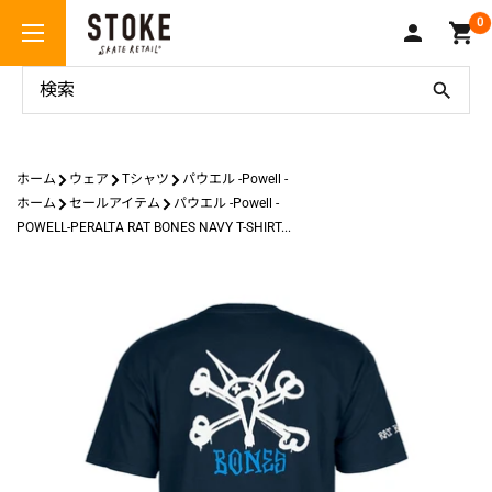
コ
Stoke
0
ン
Skate
テ
Retail
ン
ツ
に
ス
ホーム
ウェア
Tシャツ
パウエル -Powell -
キ
ホーム
セールアイテム
パウエル -Powell -
ッ
POWELL-PERALTA RAT BONES NAVY T-SHIRT...
プ
す
る