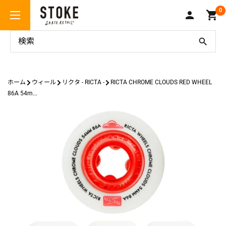
コ
Stoke
0
ン
Skate
テ
Retail
ン
ツ
に
ス
ホーム
ウィール
リクタ - RICTA -
RICTA CHROME CLOUDS RED WHEEL
キ
86A 54m...
ッ
プ
す
る