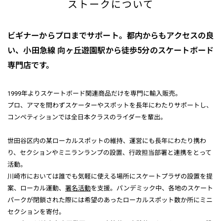
ストークについて
ビギナーからプロまでサポート。都内からもアクセスの良
い、小田急線 向ヶ丘遊園駅から徒歩5分のスケートボード
専門店です。
1999年よりスケートボード関連商品だけを専門に輸入販売。
プロ、アマを問わずスケーターやスポットを長年にわたりサポートし、
コンペティションでは全日本クラスのライダーを輩出。
世田谷区内の某ローカルスポットの維持、運営にも長年にわたり携わ
り、セクションやミニランランプの設置、行政担当部署と連携をとって
活動。
川崎市においては誰でも気軽に使える場所にスケートプラザの設置を提
案、ローカル運動、
署名活動
を支援。パンデミック中、各地のスケート
パークが閉鎖された際には希望のあったローカルスポット数か所にミニ
セクションを寄付。