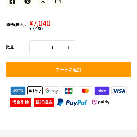
販
¥7,040
価格(税込):
通
¥7,480
売
常
価
価
格
格
数量:
カートに追加