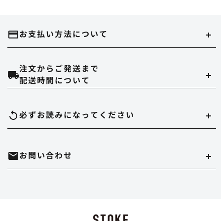
お支払い方法について
注文からご発送まで
クレジットカード
配送時間について
当ストアでは、以下のクレジット会社をご利用いただけます。
配達時間は午前（9～12時）、14～16時、16～18時、18～20時、19～21時
必ずお読みになって
ください
のいずれかでご指定いただけます。
在庫切れについて
お問い合わせ
実店舗と在庫を共有しています。万が一品切れの場合はご容赦ください。
代金引換
決済手数料は550円になります。
商品のサイズ、色について
・時間帯指定をされますとシステム上、約一日荷物の到着が遅れることがあ
ホームページ内にある、商品写真の色やデッキサイズは誤差がある場合があ
ります。
mail
お問い合わせはこちら
ります。
Paypal
・到着日の指定の場合は、ご注文の3日後から7日後までお受けさせていただ
決済手数料は無料になります。