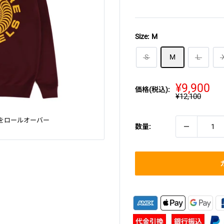
Size:
M
S
M
L
販
¥9,900
価格(税込):
通
¥12,100
売
常
価
価
格
格
をロールオーバー
数量: