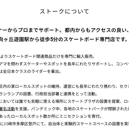
ストークについて
ナーからプロまでサポート。都内からもアクセスの良い
 向ヶ丘遊園駅から徒歩5分のスケートボード専門店です
9年よりスケートボード関連商品だけを専門に輸入販売。
アマを問わずスケーターやスポットを長年にわたりサポートし、コンペ
は全日本クラスのライダーを輩出。
区内の某ローカルスポットの維持、運営にも長年にわたり携わり、セク
ランランプの設置、行政担当部署と連携をとって活動。
においては誰でも気軽に使える場所にスケートプラザの設置を提案、ロ
署名活動
を支援。パンデミック中、各地のスケートパークが閉鎖された
あったローカルスポット数か所にミニセクションを寄付。
2年に川崎市多摩区登戸にて、自治体と実験的スケートスペースの設置を実