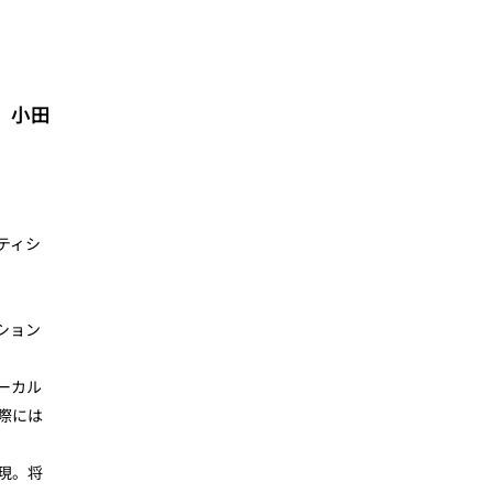
、小田
。
ティシ
ション
ーカル
際には
現。将