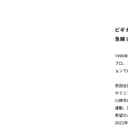
ビギ
急線
199
プロ、
ョンで
世田谷
やミニ
川崎市
運動、
希望の
202