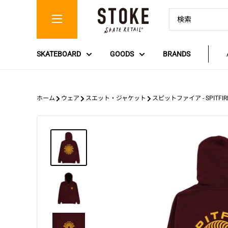
コ
Stoke
ン
Skate
テ
Retail
ン
SKATEBOARD
GOODS
BRANDS
ツ
に
ス
キ
ホーム
ウェア
スエット・ジャケット
スピットファイア - SPITFIRE
ッ
プ
す
る