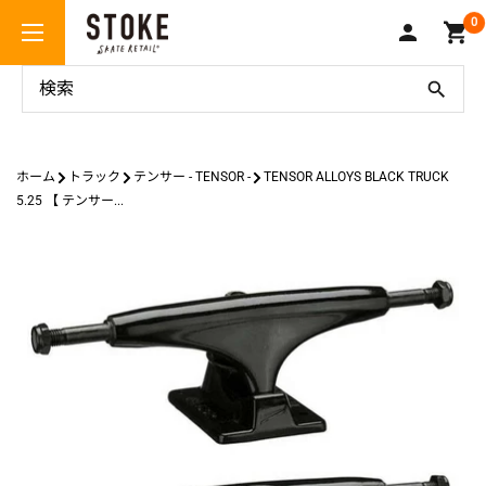
コ
Stoke
0
ン
Skate
テ
Retail
ン
ツ
に
ス
ホーム
トラック
テンサー - TENSOR -
TENSOR ALLOYS BLACK TRUCK
キ
5.25 【 テンサー...
ッ
プ
す
る