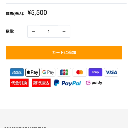
販
¥5,500
価格(税込):
売
価
格
数量:
カートに追加