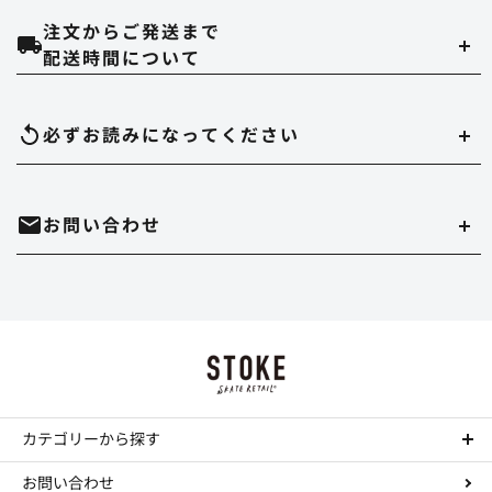
注文からご発送まで
クレジットカード
配送時間について
当ストアでは、以下のクレジット会社をご利用いただけます。
配達時間は午前（9～12時）、14～16時、16～18時、18～20時、19～21時
必ずお読みになって
ください
のいずれかでご指定いただけます。
在庫切れについて
お問い合わせ
実店舗と在庫を共有しています。万が一品切れの場合はご容赦ください。
代金引換
決済手数料は550円になります。
商品のサイズ、色について
・時間帯指定をされますとシステム上、約一日荷物の到着が遅れることがあ
ホームページ内にある、商品写真の色やデッキサイズは誤差がある場合があ
ります。
mail
お問い合わせはこちら
ります。
Paypal
・到着日の指定の場合は、ご注文の3日後から7日後までお受けさせていただ
決済手数料は無料になります。
正確を規するよう努力していますが、デッキサイズは個体差がありますし、
きます。
TEL : 044-874-9091
call
色に関してはそれぞれデバイスが違いますので完璧な再現は不可能です。多
お振込み（三菱東京UFJ銀行宛先）
少の誤差はご勘弁ください。 これらの理由の返品もお断りさせていただきま
・配達店止めをご希望の場合は、振込か事前クレジットカード払いのみお受
す。
カテゴリーから探す
工賃について
けできます。
決済手数料は所定の銀行手数料となります。
コンプリートデッキ
コンプリートの組み立て、デッキテープの貼り付けをご希望の場合は工賃が
ステッカーについて
お問い合わせ