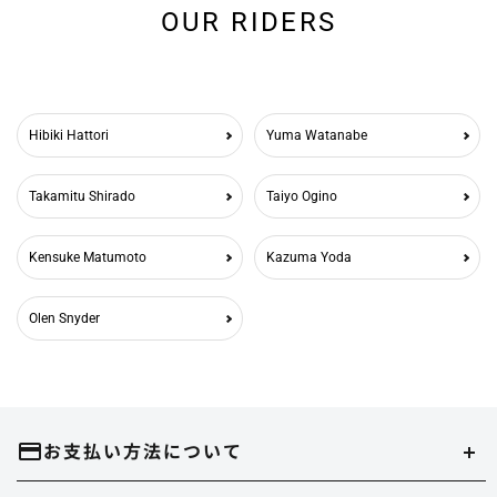
OUR RIDERS
Hibiki Hattori
Yuma Watanabe
Takamitu Shirado
Taiyo Ogino
Kensuke Matumoto
Kazuma Yoda
Olen Snyder
お支払い方法について