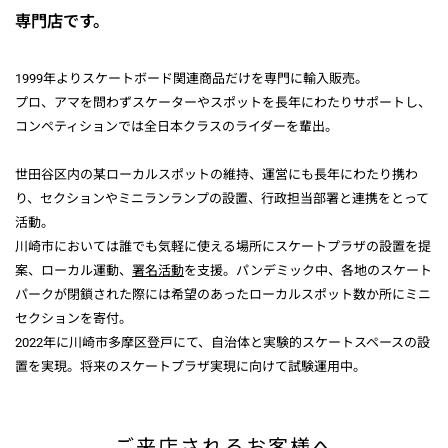
専門店です。
1999年よりスケートボード関連商品だけを専門に輸入販売。
プロ、アマを問わずスケーターやスポットを長年にわたりサポートし、
コンペティションでは全日本クラスのライダーを輩出。
世田谷区内の某ローカルスポットの維持、運営にも長年にわたり携わ
り、セクションやミニランランプの設置、行政担当部署と連携をとって
活動。
川崎市においては誰でも気軽に使える場所にスケートプラザの設置を提
案、ローカル運動、
署名活動
を支援。パンデミック中、各地のスケート
パークが閉鎖された際には希望のあったローカルスポット数か所にミニ
セクションを寄付。
2022年に川崎市多摩区登戸にて、自治体と実験的スケートスペースの設
置を実現。将来のスケートプラザ実現に向けて試験運用中。
ご来店されるお客様へ