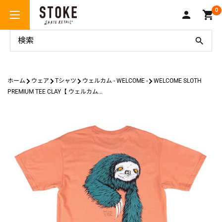
コ
Stoke
0
ン
Skate
テ
Retail
ン
ツ
に
ス
ホーム
ウェア
Tシャツ
ウェルカム - WELCOME -
WELCOME SLOTH
キ
PREMIUM TEE CLAY【 ウェルカム...
ッ
プ
す
る