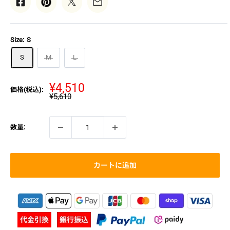
Size:
S
S
M
L
販
¥4,510
価格(税込):
通
¥5,610
売
常
価
価
格
格
数量:
カートに追加