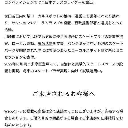
コンペティションでは全日本クラスのライダーを輩出。
世田谷区内の某ローカルスポットの維持、運営にも長年にわたり携わ
り、セクションやミニランランプの設置、行政担当部署と連携をとって
活動。
川崎市においては誰でも気軽に使える場所にスケートプラザの設置を提
案、ローカル運動、
署名活動
を支援。パンデミック中、各地のスケート
パークが閉鎖された際には希望のあったローカルスポット数か所にミニ
セクションを寄付。
2022年に川崎市多摩区登戸にて、自治体と実験的スケートスペースの設
置を実現。将来のスケートプラザ実現に向けて試験運用中。
ご来店されるお客様へ
Webストアに掲載の商品は全て店舗のほうにございますが、完売する場
合もあります。ご購入目的の商品がある場合はご来店前の在庫確認をお
勧めいたします。