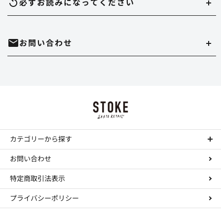
必ずお読みになって
ください
のいずれかでご指定いただけます。
在庫切れについて
お問い合わせ
実店舗と在庫を共有しています。万が一品切れの場合はご容赦ください。
代金引換
決済手数料は550円になります。
商品のサイズ、色について
・時間帯指定をされますとシステム上、約一日荷物の到着が遅れることがあ
ホームページ内にある、商品写真の色やデッキサイズは誤差がある場合があ
ります。
mail
お問い合わせはこちら
ります。
Paypal
・到着日の指定の場合は、ご注文の3日後から7日後までお受けさせていただ
決済手数料は無料になります。
正確を規するよう努力していますが、デッキサイズは個体差がありますし、
きます。
TEL : 044-874-9091
call
色に関してはそれぞれデバイスが違いますので完璧な再現は不可能です。多
お振込み（三菱東京UFJ銀行宛先）
少の誤差はご勘弁ください。 これらの理由の返品もお断りさせていただきま
・配達店止めをご希望の場合は、振込か事前クレジットカード払いのみお受
す。
カテゴリーから探す
工賃について
けできます。
決済手数料は所定の銀行手数料となります。
コンプリートデッキ
コンプリートの組み立て、デッキテープの貼り付けをご希望の場合は工賃が
ステッカーについて
お問い合わせ
・実店舗と在庫を共有していますので、まれにご注文いただいた商品が品切
Paidy（ペイディ）
かかります。
ステッカーのみの注文、大量注文はお断りします。
デッキ
れとなっていることがありますので、予めご了承ください。
特定商取引法表示
決済手数料は、コンビニ後払い決済は390円～になります。
トラック
デッキ テープ貼り付け----￥300
返品・交換について
通常、ご注文より24時間以内の発送となり、1-3日で到着します。 (ご注文内
ウィール
コンプリート組み立て----￥500（テープ貼り含みます）
プライバシーポリシー
こちらの手違い、不良品であった場合はできるだけ早く交換等の処置をいた
送料・手数料について
容、お住まいの地域により前後します。発送後に詳しい到着時間等をお知ら
します。 この場合はまずメール等でご連絡の上、商品を使用していない状態
ハードウェア
せします。） テープの貼り付けや組立などをご希望の場合はプラス一日程か
で到着より7日以内に着払いにてご返送ください。 返送商品の到着、確認
・送料はヤマト運輸は一律￥550、スマートレター210円、レターパック500